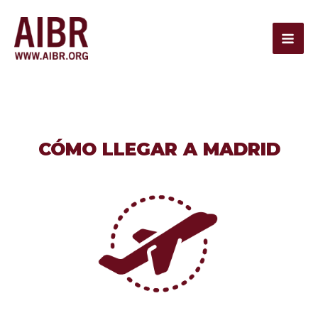
Ir
Mai
al
Men
contenido
CÓMO LLEGAR A MADRID